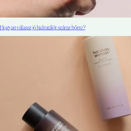
Hogyan válassz jó hidratálót száraz bőrre?