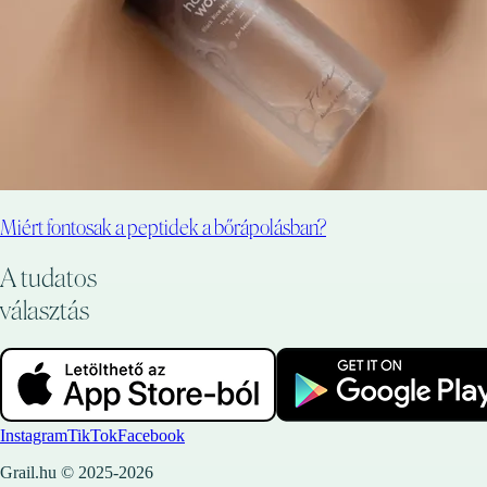
Miért fontosak a peptidek a bőrápolásban?
A tudatos
választás
Instagram
TikTok
Facebook
Grail.hu © 2025-2026