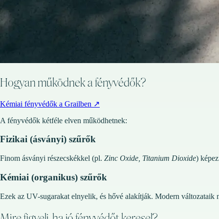
Hogyan működnek a fényvédők?
Kémiai fényvédők a Grailben
↗
A fényvédők kétféle elven működhetnek:
Fizikai (ásványi) szűrők
Finom ásványi részecskékkel (pl.
Zinc Oxide, Titanium Dioxide
) képez
Kémiai (organikus) szűrők
Ezek az UV-sugarakat elnyelik, és hővé alakítják. Modern változataik má
Mire figyelj, ha jó fényvédőt keresel?