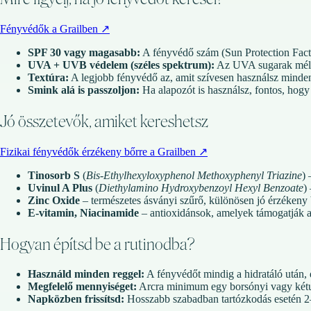
Fényvédők a Grailben
↗
SPF 30 vagy magasabb:
A fényvédő szám (Sun Protection Factor
UVA + UVB védelem (széles spektrum):
Az UVA sugarak mélye
Textúra:
A legjobb fényvédő az, amit szívesen használsz minden 
Smink alá is passzoljon:
Ha alapozót is használsz, fontos, hogy
Jó összetevők, amiket kereshetsz
Fizikai fényvédők érzékeny bőrre a Grailben
↗
Tinosorb S
(
Bis-Ethylhexyloxyphenol Methoxyphenyl Triazine
)
–
Uvinul A Plus
(
Diethylamino Hydroxybenzoyl Hexyl Benzoate
)
Zinc Oxide
– természetes ásványi szűrő, különösen jó érzékeny 
E-vitamin, Niacinamide
– antioxidánsok, amelyek támogatják a
Hogyan építsd be a rutinodba?
Használd minden reggel:
A fényvédőt mindig a hidratáló után, 
Megfelelő mennyiséget:
Arcra minimum egy borsónyi vagy kétu
Napközben frissítsd:
Hosszabb szabadban tartózkodás esetén 2–3