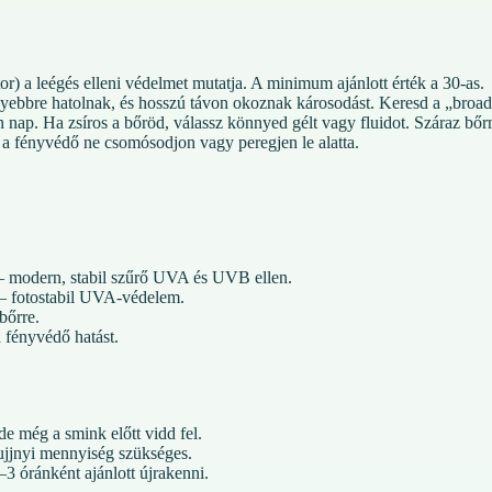
) a leégés elleni védelmet mutatja. A minimum ajánlott érték a 30-as.
bbre hatolnak, és hosszú távon okoznak károsodást. Keresd a „broad
nap. Ha zsíros a bőröd, válassz könnyed gélt vagy fluidot. Száraz bőrn
 a fényvédő ne csomósodjon vagy peregjen le alatta.
 modern, stabil szűrő UVA és UVB ellen.
– fotostabil UVA-védelem.
bőrre.
 fényvédő hatást.
de még a smink előtt vidd fel.
jjnyi mennyiség szükséges.
 óránként ajánlott újrakenni.