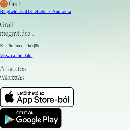
Blog
Letöltés iOS-re
Letöltés Androidra
Grail
megnyitása
...
Kis türelmedet kérjük.
Vissza a főoldalra
A tudatos
választás