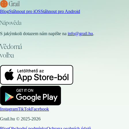
Blog
Stáhnout pro iOS
Stáhnout pro Android
Nápověda
S jakýmkoli dotazem nám napište na
info@grail.hu
.
Vědomá
volba
Instagram
TikTok
Facebook
Grail.hu © 2025-2026
Blog
Obchodní podmínky
Ochrana osobních údajů